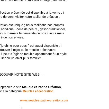
ouvez le charme du mobilier vintage , art déco ,
llection présentée est disponible à la vente , il
e de venir visiter notre atelier de création .
ation est unique ; nous réalisons nos propres
 acrylique , colle de peaux , gesso traditionnel,
 nous même à la demande de nos clients mais
ré de nos envies.
"je chine pour vous " est aussi disponible ; il
trouver l 'objet ou le meuble selon votre
il peut s 'agir de meuble appartenant à un style
ulier ou un objet plus famillier.
COUVIR NOTE SITE WEB ....
apprécier le site
Meuble et Patine Création
,
t à la catégorie
Meubles et décoration
www.meubleetpatine-creation.com
1