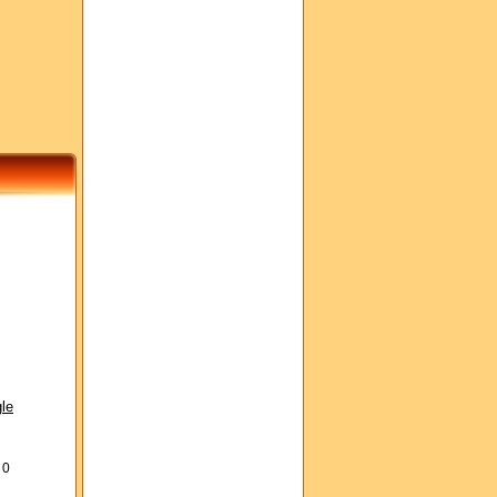
le
s
0