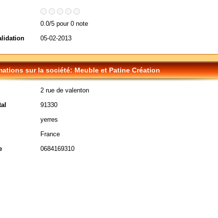
0.0/5 pour 0 note
alidation
05-02-2013
mations sur la société: Meuble et Patine Création
2 rue de valenton
al
91330
yerres
France
e
0684169310