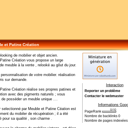
e et Patine Création
elooking de mobilier et objet ancien.
Patine Création vous propose un large
de meuble à la vente , relooké au gôut du jour.
 personnalisation de votre mobilier. réalisation
ris sur demande.
Interaction
Patine Création réalise ses propres patines et
Reporter un problème
intion avec des pigments naturels ; vous
Contacter le webmaster
 de posséder un meuble unique ....
Informations Goog
r selectionné par Meuble et Patine Céation est
PageRank
ement du mobiler de récupération ; il a été
Nombre de backlinks
0
é pour sa qualité , son charme .
Nombre de pages indexée