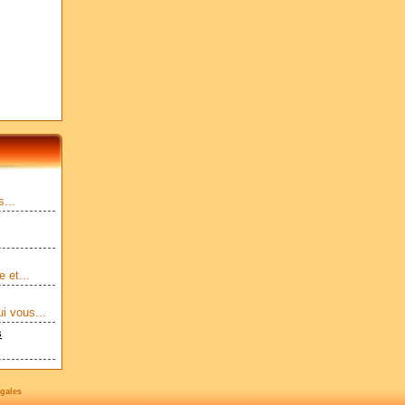
...
 et...
i vous...
s
gales