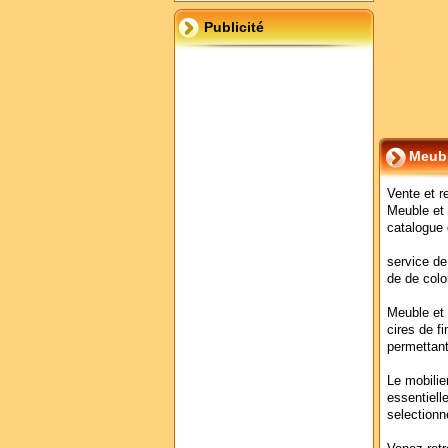
Publicité
Meubl
Vente et r
Meuble et 
catalogue 
service de
de de colo
Meuble et 
cires de f
permettant
Le mobilie
essentiell
selectionn