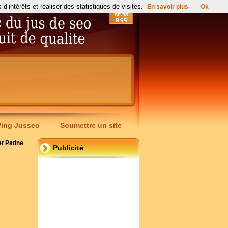
’intérêts et réaliser des statistiques de visites.
En savoir plus
Ok
Ping Jusseo
Soumettre un site
t Patine
Publicité