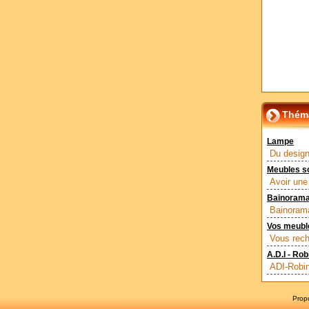
Théma
Lampe
Du design
Meubles so
Avoir une
Bainorama 
Bainorama
Vos meuble
Vous rech
A.D.I - Rob
ADI-Robin
Prop