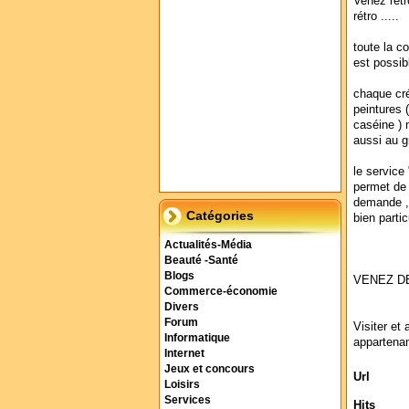
Venez retr
rétro .....
toute la co
est possibl
chaque cré
peintures (
caséine )
aussi au g
le service 
permet de 
demande , 
Catégories
bien partic
Actualités-Média
Beauté -Santé
Blogs
VENEZ DE
Commerce-économie
Divers
Forum
Visiter et 
Informatique
appartenan
Internet
Jeux et concours
Url
Loisirs
Services
Hits