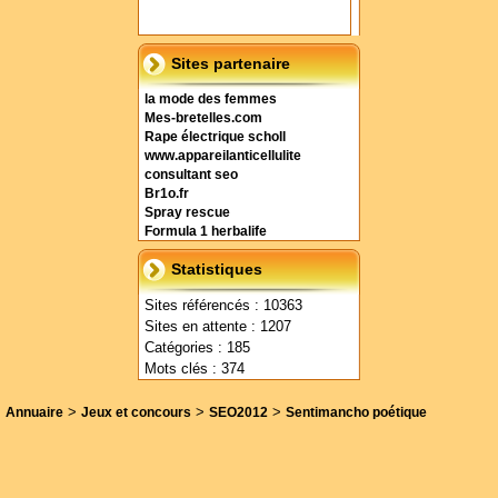
Sites partenaire
la mode des femmes
Mes-bretelles.com
Rape électrique scholl
www.appareilanticellulite
consultant seo
Br1o.fr
Spray rescue
Formula 1 herbalife
Statistiques
Sites référencés : 10363
Sites en attente : 1207
Catégories : 185
Mots clés : 374
>
>
>
Annuaire
Jeux et concours
SEO2012
Sentimancho poétique