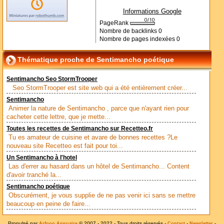
Informations Google
PageRank
Nombre de backlinks
0
Nombre de pages indexées
0
Thématique proche de Sentimancho poétique
Sentimancho Seo StormTrooper
Seo StormTrooper est site web qui a été entièrement créer...
Sentimancho
Animer la nature de Sentimancho , parce que n'ayant rien pour
cacheter cette lettre, que je mette...
Toutes les recettes de Sentimancho sur Recetteo.fr
Tu es amateur de cuisine et avare de bonnes recettes ?Le
nouveau site Recetteo est fait pour toi...
Un Sentimancho à l'hotel
Las d'errer au hasard dans un hôtel de Sentimancho... Content
d'avoir tranché la...
Sentimancho poétique
Obscurément, je vous supplie de ne pas venir ici sans se mettre
beaucoup en peine de faire...
Propulsé par
© 2007 - 2022 - Tous droits réservés -
-
-
Arfooo Annuaire
Contact
Newsletter