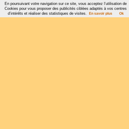
En poursuivant votre navigation sur ce site, vous acceptez l’utilisation de
Cookies pour vous proposer des publicités ciblées adaptés à vos centres
d’intérêts et réaliser des statistiques de visites.
En savoir plus
Ok