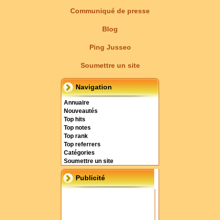
Communiqué de presse
Blog
Ping Jusseo
Soumettre un site
Navigation
Annuaire
Nouveautés
Top hits
Top notes
Top rank
Top referrers
Catégories
Soumettre un site
Publicité