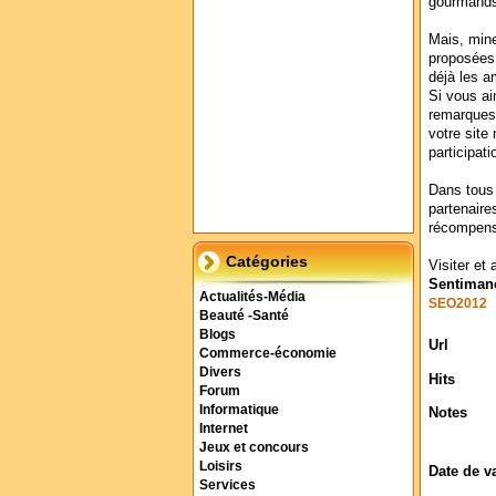
gourmands 
Mais, mine
proposées 
déjà les a
Si vous ai
remarques,
votre site
participat
Dans tous 
partenaire
récompens
Catégories
Visiter et 
Sentimanc
Actualités-Média
SEO2012
Beauté -Santé
Blogs
Url
Commerce-économie
Divers
Hits
Forum
Informatique
Notes
Internet
Jeux et concours
Loisirs
Date de v
Services