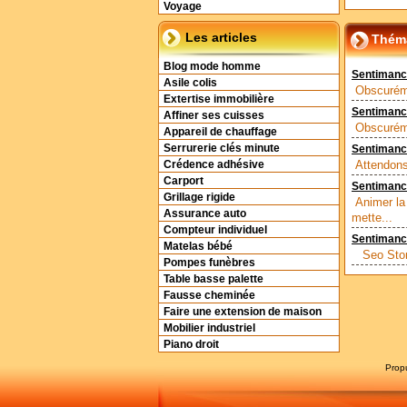
Voyage
Les articles
Théma
Blog mode homme
Sentimanc
Asile colis
Obscuréme
Extertise immobilière
Sentimanc
Affiner ses cuisses
Obscuréme
Appareil de chauffage
Serrurerie clés minute
Sentimanch
Attendons
Crédence adhésive
Carport
Sentiman
Grillage rigide
Animer la
Assurance auto
mette...
Compteur individuel
Sentimanc
Matelas bébé
Seo Storm
Pompes funèbres
Table basse palette
Fausse cheminée
Faire une extension de maison
Mobilier industriel
Piano droit
Prop