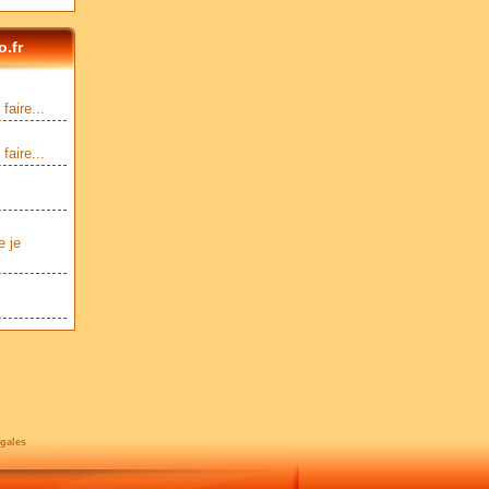
.fr
aire...
aire...
e je
gales