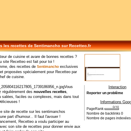
s les recettes de Sentimancho sur Recetteo.fr
eur de cuisine et avare de bonnes recettes ?
 site Recetteo est fait pour toi !
mme, des recettes de
exclusives
Sentimancho
 et proposées spécialement pour Recetteo par
hef de cuisine.
Vous
Interaction
z régulièrement des
nouvelles recettes
,
Reporter un problème
 salées, faciles ou complexes, mais dans tout
Délicieuses !
Informations Goog
PageRank
ce site de recette sur les sentimanchos
Nombre de backlinks
0
ne part d'humour... Il faut l'avouer !
Nombre de pages indexée
ancement, Recetteo a voulu participer au
vec son site de recettes pour donner envie aux