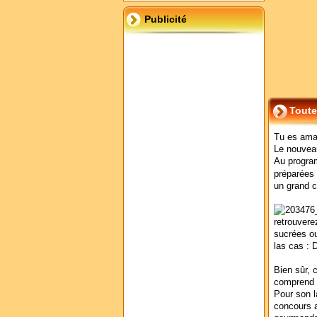
Publicité
Toute
Tu es amat
Le nouveau
Au progra
préparées
un grand c
retrouvere
sucrées ou
las cas : 
Bien sûr, 
comprend u
Pour son l
concours a