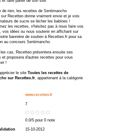
et faire parler de son site.
 de rien, les recettes de Sentimancho
sur Recetteo donne vraiment envie et je vois
mateurs de sucre se lécher les babines !
mez les recettes, n'hésitez pas à nous faire vos
 vos idées ou nous soutenir en affichant sur
 notre bannière de soutien à Recetteo.fr pour sa
ion au concours Sentimancho.
les cas, Recetteo présentera ensuite ses
s et proposera d'autres recettes pour vous
er !
apprécier le site
Toutes les recettes de
ho sur Recetteo.fr
, appartenant à la catégorie
www.recetteo.fr
7
0.0/5 pour 0 note
alidation
15-10-2012