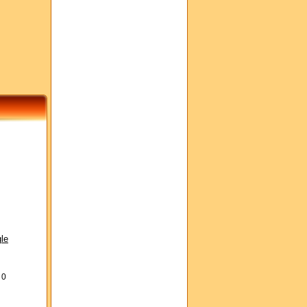
le
s
0