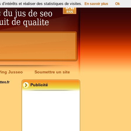
’intérêts et réaliser des statistiques de visites.
En savoir plus
Ok
Ping Jusseo
Soumettre un site
teo.fr
Publicité