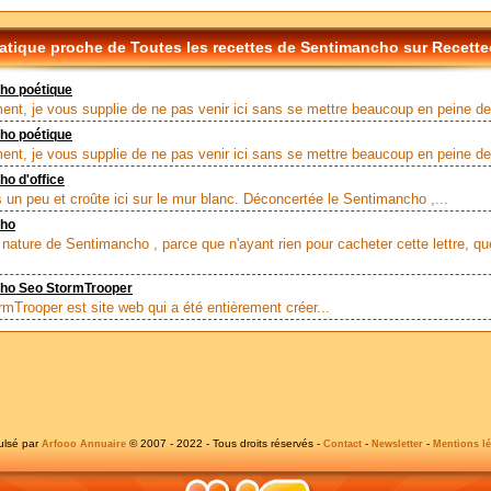
tique proche de Toutes les recettes de Sentimancho sur Recetteo
ho poétique
nt, je vous supplie de ne pas venir ici sans se mettre beaucoup en peine de f
ho poétique
nt, je vous supplie de ne pas venir ici sans se mettre beaucoup en peine de f
o d'office
 un peu et croûte ici sur le mur blanc. Déconcertée le Sentimancho ,...
cho
 nature de Sentimancho , parce que n'ayant rien pour cacheter cette lettre, qu
ho Seo StormTrooper
Trooper est site web qui a été entièrement créer...
ulsé par
© 2007 - 2022 - Tous droits réservés -
-
-
Arfooo Annuaire
Contact
Newsletter
Mentions lé