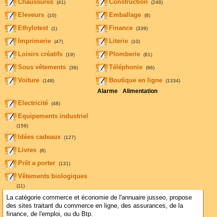
Chaussures
Construction
(41)
(248)
Eleveurs
Emballage
(10)
(8)
Ethylotest
Finance
(1)
(339)
Imprimerie
Literie
(47)
(10)
Loisirs créatifs
Plomberie
(19)
(81)
Sous vêtements
Téléphonie
(39)
(86)
Voiture
Boutique en ligne
(148)
(1334)
Alarme
Alimentation
Electricité
(48)
Equipements industriel
(159)
Idées cadeaux
(127)
Livres
(8)
Prêt a porter
(131)
Vêtements biologiques
(11)
La catégorie commerce et économie de l'annuaire jusseo, propose
des sites traitant du commerce en ligne, des assurances, de la
finance, de l'emploi, ou du Btp.