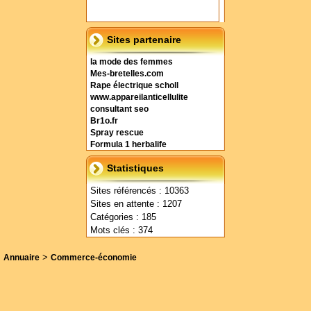
Sites partenaire
la mode des femmes
Mes-bretelles.com
Rape électrique scholl
www.appareilanticellulite
consultant seo
Br1o.fr
Spray rescue
Formula 1 herbalife
Statistiques
Sites référencés : 10363
Sites en attente : 1207
Catégories : 185
Mots clés : 374
>
Annuaire
Commerce-économie