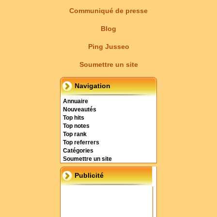
Communiqué de presse
Blog
Ping Jusseo
Soumettre un site
Navigation
Annuaire
Nouveautés
Top hits
Top notes
Top rank
Top referrers
Catégories
Soumettre un site
Publicité