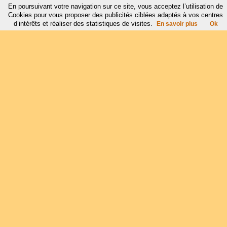
En poursuivant votre navigation sur ce site, vous acceptez l’utilisation de
Cookies pour vous proposer des publicités ciblées adaptés à vos centres
d’intérêts et réaliser des statistiques de visites.
En savoir plus
Ok