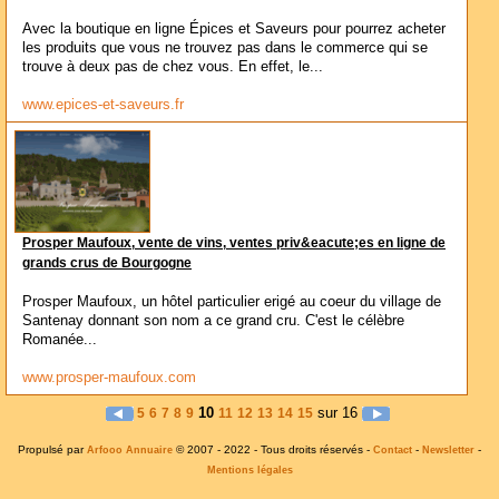
Avec la boutique en ligne Épices et Saveurs pour pourrez acheter
les produits que vous ne trouvez pas dans le commerce qui se
trouve à deux pas de chez vous. En effet, le...
www.epices-et-saveurs.fr
Prosper Maufoux, vente de vins, ventes priv&eacute;es en ligne de
grands crus de Bourgogne
Prosper Maufoux, un hôtel particulier erigé au coeur du village de
Santenay donnant son nom a ce grand cru. C'est le célèbre
Romanée...
www.prosper-maufoux.com
10
sur 16
5
6
7
8
9
11
12
13
14
15
Propulsé par
© 2007 - 2022 - Tous droits réservés -
-
-
Arfooo Annuaire
Contact
Newsletter
Mentions légales