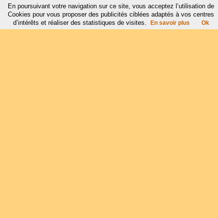
En poursuivant votre navigation sur ce site, vous acceptez l’utilisation de
Cookies pour vous proposer des publicités ciblées adaptés à vos centres
d’intérêts et réaliser des statistiques de visites.
En savoir plus
Ok