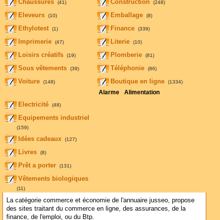
Chaussures
Construction
(41)
(248)
Eleveurs
Emballage
(10)
(8)
Ethylotest
Finance
(1)
(339)
Imprimerie
Literie
(47)
(10)
Loisirs créatifs
Plomberie
(19)
(81)
Sous vêtements
Téléphonie
(39)
(86)
Voiture
Boutique en ligne
(148)
(1334)
Alarme
Alimentation
Electricité
(48)
Equipements industriel
(159)
Idées cadeaux
(127)
Livres
(8)
Prêt a porter
(131)
Vêtements biologiques
(11)
La catégorie commerce et économie de l'annuaire jusseo, propose
des sites traitant du commerce en ligne, des assurances, de la
finance, de l'emploi, ou du Btp.