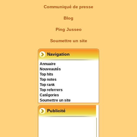
Communiqué de presse
Blog
Ping Jusseo
Soumettre un site
Navigation
Annuaire
Nouveautés
Top hits
Top notes
Top rank
Top referrers
Catégories
Soumettre un site
Publicité