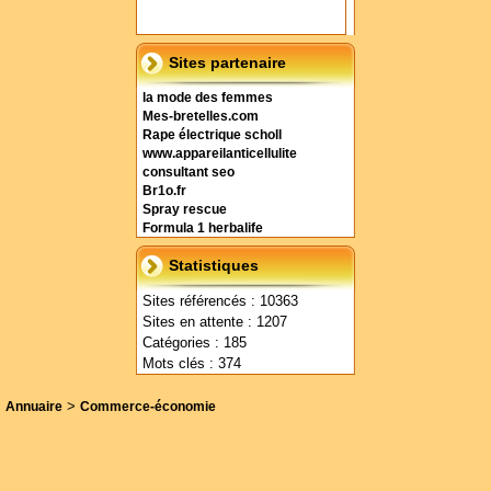
Sites partenaire
la mode des femmes
Mes-bretelles.com
Rape électrique scholl
www.appareilanticellulite
consultant seo
Br1o.fr
Spray rescue
Formula 1 herbalife
Statistiques
Sites référencés : 10363
Sites en attente : 1207
Catégories : 185
Mots clés : 374
>
Annuaire
Commerce-économie