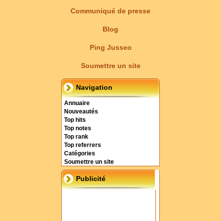
Communiqué de presse
Blog
Ping Jusseo
Soumettre un site
Navigation
Annuaire
Nouveautés
Top hits
Top notes
Top rank
Top referrers
Catégories
Soumettre un site
Publicité