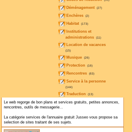
Déménagement
(27)
Enchères
(2)
Habitat
(173)
Institutions et
administrations
(11)
Location de vacances
(15)
Musique
(26)
Protection
(16)
Rencontres
(63)
Service à la personne
(144)
Traduction
(13)
Le web regorge de bon plans et services gratuits, petites annonces,
rencontres, outils de messagerie...
La catégorie services de l'annuaire gratuit Jusseo vous propose sa
selection de sites traitant de ses sujets.