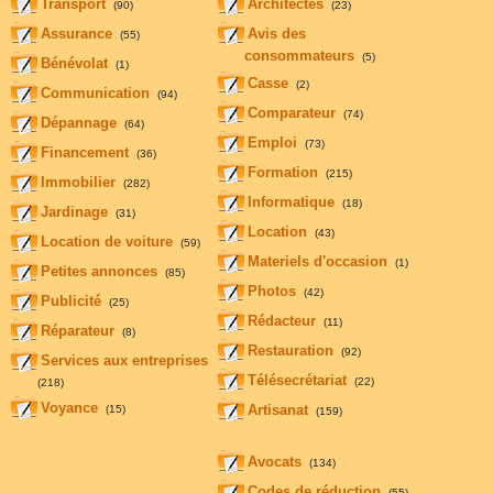
Transport
Architectes
(90)
(23)
Assurance
Avis des
(55)
consommateurs
(5)
Bénévolat
(1)
Casse
(2)
Communication
(94)
Comparateur
(74)
Dépannage
(64)
Emploi
(73)
Financement
(36)
Formation
(215)
Immobilier
(282)
Informatique
(18)
Jardinage
(31)
Location
(43)
Location de voiture
(59)
Materiels d'occasion
(1)
Petites annonces
(85)
Photos
(42)
Publicité
(25)
Rédacteur
(11)
Réparateur
(8)
Restauration
(92)
Services aux entreprises
Télésecrétariat
(22)
(218)
Voyance
Artisanat
(15)
(159)
Avocats
(134)
Codes de réduction
(55)