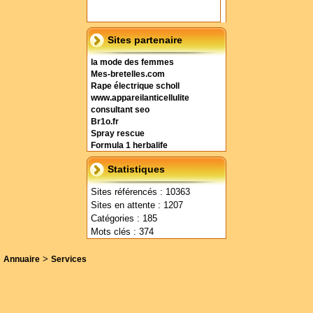
Sites partenaire
la mode des femmes
Mes-bretelles.com
Rape électrique scholl
www.appareilanticellulite
consultant seo
Br1o.fr
Spray rescue
Formula 1 herbalife
Statistiques
Sites référencés : 10363
Sites en attente : 1207
Catégories : 185
Mots clés : 374
>
Annuaire
Services