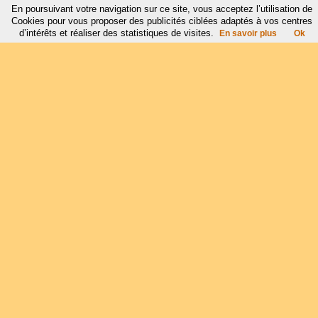
En poursuivant votre navigation sur ce site, vous acceptez l’utilisation de
Cookies pour vous proposer des publicités ciblées adaptés à vos centres
d’intérêts et réaliser des statistiques de visites.
En savoir plus
Ok