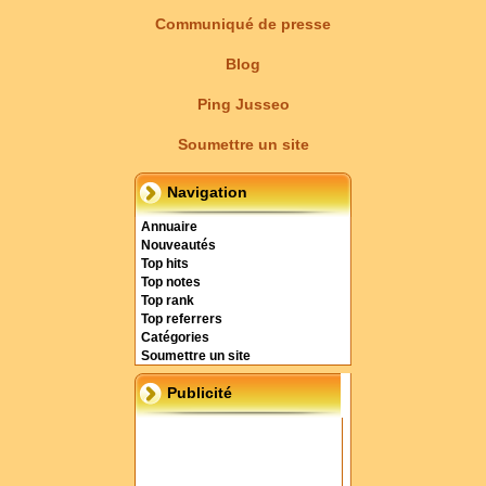
Communiqué de presse
Blog
Ping Jusseo
Soumettre un site
Navigation
Annuaire
Nouveautés
Top hits
Top notes
Top rank
Top referrers
Catégories
Soumettre un site
Publicité