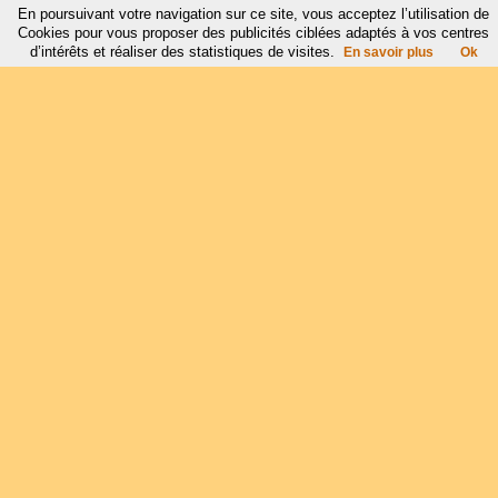
En poursuivant votre navigation sur ce site, vous acceptez l’utilisation de
Cookies pour vous proposer des publicités ciblées adaptés à vos centres
d’intérêts et réaliser des statistiques de visites.
En savoir plus
Ok