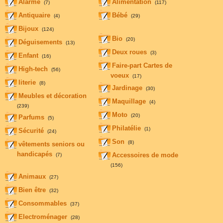
Alarme
Alimentation
(7)
(117)
Antiquaire
Bébé
(4)
(29)
Bijoux
(124)
Bio
(20)
Déguisements
(13)
Deux roues
(3)
Enfant
(16)
Faire-part Cartes de
High-tech
(56)
voeux
(17)
literie
(8)
Jardinage
(30)
Meubles et décoration
Maquillage
(4)
(239)
Moto
(20)
Parfums
(5)
Philatélie
(1)
Sécurité
(24)
Son
(8)
vêtements seniors ou
handicapés
Accessoires de mode
(7)
(156)
Animaux
(27)
Bien être
(32)
Consommables
(37)
Electroménager
(28)