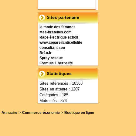
Sites partenaire
la mode des femmes
Mes-bretelles.com
Rape électrique scholl
www.appareilanticellulite
consultant seo
Br1o.fr
Spray rescue
Formula 1 herbalife
Statistiques
Sites référencés : 10363
Sites en attente : 1207
Catégories : 185
Mots clés : 374
>
>
Annuaire
Commerce-économie
Boutique en ligne