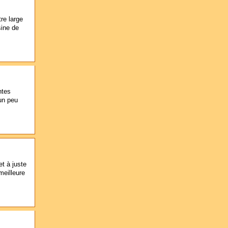
tre large
sine de
ntes
un peu
et à juste
meilleure