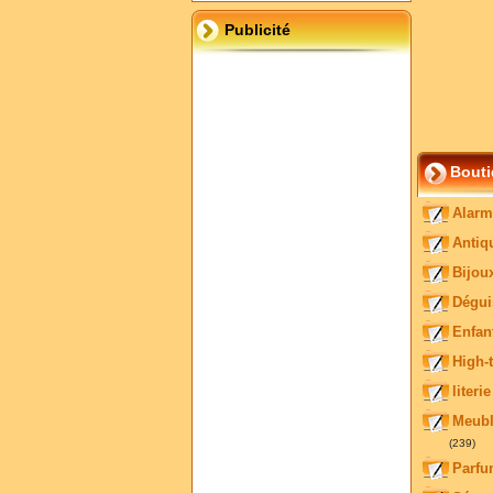
Publicité
Bouti
Alarm
Antiq
Bijou
Dégui
Enfan
High-
literie
Meubl
(239)
Parf