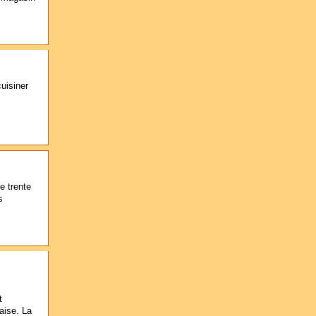
uisiner
e trente
s
t
aise. La