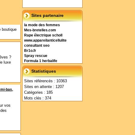
Sites partenaire
la mode des femmes
e boutique
Mes-bretelles.com
Rape électrique scholl
www.appareilanticellulite
consultant seo
Br1o.fr
Spray rescue
rêves ?
Formula 1 herbalife
de luxe
Statistiques
Sites référencés : 10363
Sites en attente : 1207
 mi-bas,
Catégories : 185
Mots clés : 374
ur vos
 des