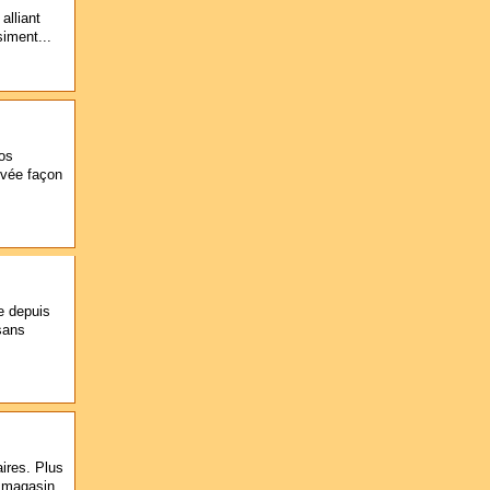
alliant
siment...
vos
tvée façon
e depuis
 sans
aires. Plus
n magasin