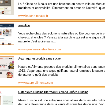
La Brûlerie de Meaux est une boutique du centre-ville de Meaux 
traditions et convivialité. Directement au cœur de l’activité, qua
www.brulerie-meaux.fr
spiruline
Vous recherchez des solutions naturelles ou Bio pour embellir 
cheveux et ongles ? Pensez à la spiruline qui est une algue cul
naturelle c'est à dire sans...
www.spirulinesansfrontiere.com
Agar agar et produit sans sucre
Nature et Aliments propose des produits alimentaires sans sucr
1913. L'agar agar, une algue gélifiant naturel remplace le sucre
dénaturer le goût des produits....
www.nature-aliments.com
Ustensiles Cuisine Clermont-Ferrand - Idées Cuisine
Idées Cuisine est une entreprise spécialisée dans les arts culin
de 5 ans d'éxistence dans la vente d'ustensiles de cuisine. So