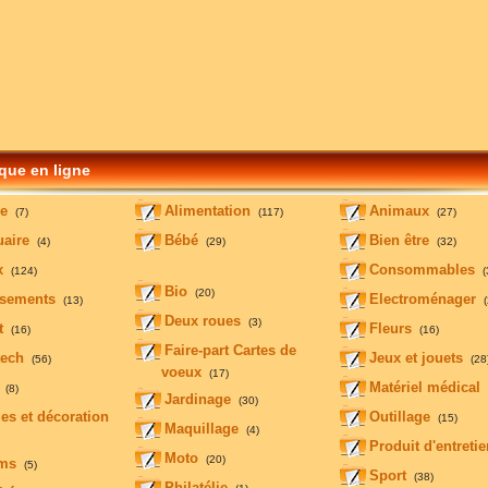
que en ligne
e
Alimentation
Animaux
(7)
(117)
(27)
uaire
Bébé
Bien être
(4)
(29)
(32)
x
Consommables
(124)
(
Bio
(20)
sements
Electroménager
(13)
Deux roues
(3)
t
Fleurs
(16)
(16)
Faire-part Cartes de
tech
Jeux et jouets
(56)
(28
voeux
(17)
Matériel médical
(8)
Jardinage
(30)
es et décoration
Outillage
(15)
Maquillage
(4)
Produit d'entretie
Moto
(20)
ums
(5)
Sport
(38)
Philatélie