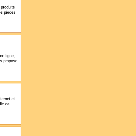
 produits
es pièces
en ligne,
us propose
ternet et
lic de