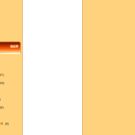
37)
(28)
)
(6)
nt
(8)