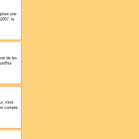
opose une
 2007, le
vie de les
urd'hui
r, n'est
 en compte