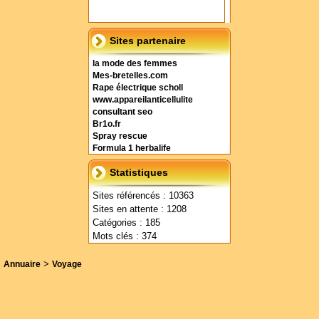
Sites partenaire
la mode des femmes
Mes-bretelles.com
Rape électrique scholl
www.appareilanticellulite
consultant seo
Br1o.fr
Spray rescue
Formula 1 herbalife
Statistiques
Sites référencés : 10363
Sites en attente : 1208
Catégories : 185
Mots clés : 374
>
Annuaire
Voyage