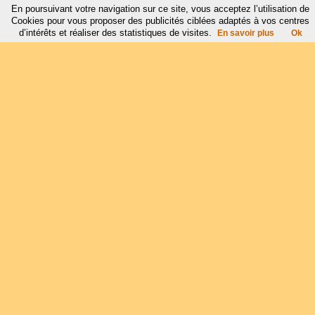
En poursuivant votre navigation sur ce site, vous acceptez l’utilisation de
Cookies pour vous proposer des publicités ciblées adaptés à vos centres
d’intérêts et réaliser des statistiques de visites.
En savoir plus
Ok