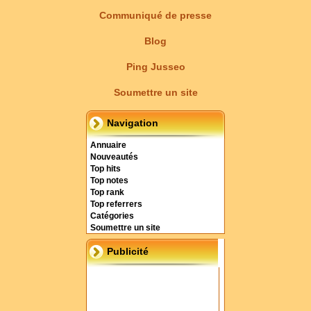
Communiqué de presse
Blog
Ping Jusseo
Soumettre un site
Navigation
Annuaire
Nouveautés
Top hits
Top notes
Top rank
Top referrers
Catégories
Soumettre un site
Publicité