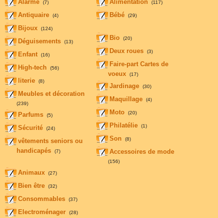
Alarme
Alimentation
(7)
(117)
Antiquaire
Bébé
(4)
(29)
Bijoux
(124)
Bio
(20)
Déguisements
(13)
Deux roues
(3)
Enfant
(16)
Faire-part Cartes de
High-tech
(56)
voeux
(17)
literie
(8)
Jardinage
(30)
Meubles et décoration
Maquillage
(4)
(239)
Moto
(20)
Parfums
(5)
Philatélie
(1)
Sécurité
(24)
Son
(8)
vêtements seniors ou
handicapés
Accessoires de mode
(7)
(156)
Animaux
(27)
Bien être
(32)
Consommables
(37)
Electroménager
(28)