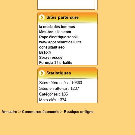
Sites partenaire
la mode des femmes
Mes-bretelles.com
Rape électrique scholl
www.appareilanticellulite
consultant seo
Br1o.fr
Spray rescue
Formula 1 herbalife
Statistiques
Sites référencés : 10363
Sites en attente : 1207
Catégories : 185
Mots clés : 374
>
>
Annuaire
Commerce-économie
Boutique en ligne