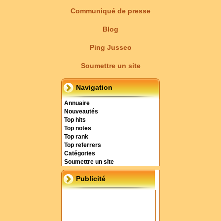
Communiqué de presse
Blog
Ping Jusseo
Soumettre un site
Navigation
Annuaire
Nouveautés
Top hits
Top notes
Top rank
Top referrers
Catégories
Soumettre un site
Publicité