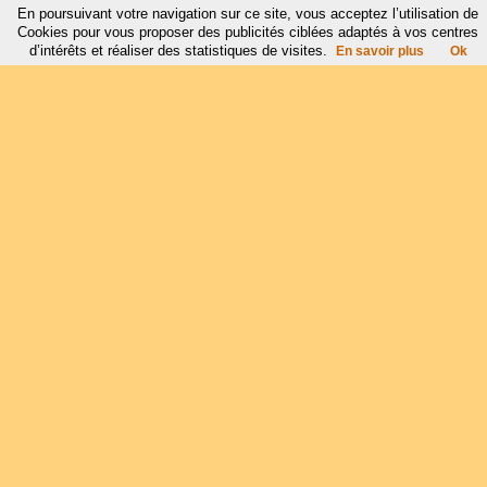
En poursuivant votre navigation sur ce site, vous acceptez l’utilisation de
Cookies pour vous proposer des publicités ciblées adaptés à vos centres
d’intérêts et réaliser des statistiques de visites.
En savoir plus
Ok